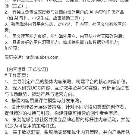
验（正式）；
2、 有独立负责或深度参与过面向海外用户的 AI 内容创作类产品
（如 AI 写作、小说生成、故事辅助工具）；
3、熟悉海外内容平台生态，对小说、IP 内容、社区文化有浓厚兴
趣；
4、 英文读写能力良好，能与海外用户、内容从业者无障碍沟通；
5、 具备良好的用户洞察能力、需求抽象能力和数据分析能力；
加分项：
简历投递：hr
@ihuaben.com
【内容运营 正式/实习】
# 工作职责：
1、 主导制定产品的整体内容策略、构建平台的核心内容价值。
2、 深入研究UGC内容、互动叙事及AIGC赛道，分析竞品动态
与市场趋势，驱动产品与运营方向。
3、搭建内容质量评估模型与分发策略，
4、
设计创作者分层运营策略，针对不同阶段和类型的创作者，
提供精准的扶持与引导，构建健康可持续的创作者金字塔。
5、
 策划能够引爆社区并建立品牌心智的标杆性内容活动，并能
沉淀为可复用的策略打法。
6、 基于数据洞察，敏锐地调整和优化内容策略，并向产品团队