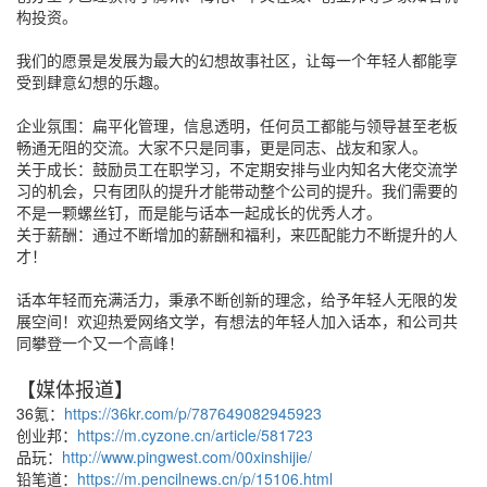
构投资。
我们的愿景是发展为最大的幻想故事社区，让每一个年轻人都能享
受到肆意幻想的乐趣。
企业氛围：扁平化管理，信息透明，任何员工都能与领导甚至老板
畅通无阻的交流。大家不只是同事，更是同志、战友和家人。
关于成长：鼓励员工在职学习，不定期安排与业内知名大佬交流学
习的机会，只有团队的提升才能带动整个公司的提升。我们需要的
不是一颗螺丝钉，而是能与话本一起成长的优秀人才。
关于薪酬：通过不断增加的薪酬和福利，来匹配能力不断提升的人
才！
话本年轻而充满活力，秉承不断创新的理念，给予年轻人无限的发
展空间！欢迎热爱网络文学，有想法的年轻人加入话本，和公司共
同攀登一个又一个高峰！
【媒体报道】
36氪：
https://36kr.com/p/787649082945923
创业邦：
https://m.cyzone.cn/article/581723
品玩：
http://www.pingwest.com/00xinshijie/
铅笔道：
https://m.pencilnews.cn/p/15106.html