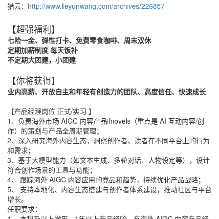
猎云：
http://www.lieyunwang.com/archives/226857
【超强福利】
七险一金、弹性打卡、免费零食咖啡、周末双休
定期加薪制度
每天饭补
不定期大团建，小团建
【你将获得】
业内高薪、开放自主和年轻有创造力的团队、高度信任、快速成长
【产品经理岗位 正式/实习 】
1、负责海外市场 AIGC 内容产品ifnovels（重点是 AI 互动内容/创
作）的策划与产品全周期管理；
2、深入研究海外内容生态，洞察创作者、读者在不同平台上的行为
和需求；
3、基于大模型能力（如文本生成、多轮对话、人物设定等），设计
符合创作场景的工具与功能；
4、 跟踪海外 AIGC 内容应用的竞品和趋势，持续优化产品战略；
5、 支持本地化、内容生态搭建与创作者体系建设，推动社区与平台
增长。
任职要求：
1、 本科及以上学历，1年以上产品经验，有海外 AIGC 内容产品经